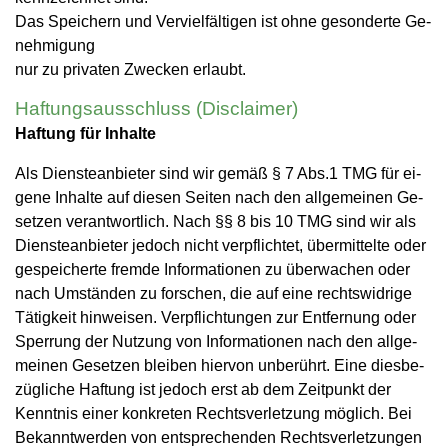
Das Spei­chern und Ver­viel­fäl­ti­gen ist ohne ge­son­der­te Ge­
neh­mi­gung
nur zu pri­va­ten Zwe­cken er­laubt.
Haftungsausschluss (Disclaimer)
Haf­tung für In­hal­te
Als Diens­te­an­bie­ter sind wir gemäß § 7 Abs.1 TMG für ei­
ge­ne In­hal­te auf die­sen Sei­ten nach den all­ge­mei­nen Ge­
set­zen ver­ant­wort­lich. Nach §§ 8 bis 10 TMG sind wir als
Diens­te­an­bie­ter je­doch nicht ver­pflich­tet, über­mit­tel­te oder
ge­spei­cher­te frem­de In­for­ma­tio­nen zu über­wa­chen oder
nach Um­stän­den zu for­schen, die auf eine rechts­wid­ri­ge
Tä­tig­keit hin­wei­sen. Ver­pflich­tun­gen zur Ent­fer­nung oder
Sper­rung der Nut­zung von In­for­ma­tio­nen nach den all­ge­
mei­nen Ge­set­zen blei­ben hier­von un­be­rührt. Eine dies­be­
züg­li­che Haf­tung ist je­doch erst ab dem Zeit­punkt der
Kennt­nis einer kon­kre­ten Rechts­ver­let­zung mög­lich. Bei
Be­kannt­wer­den von ent­spre­chen­den Rechts­ver­let­zun­gen