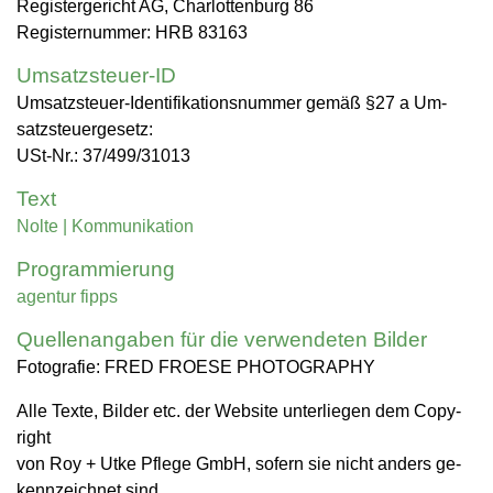
Re­gis­ter­ge­richt AG, Char­lot­ten­burg 86
Re­gis­ter­num­mer: HRB 83163
Umsatzsteuer-ID
Um­satz­steu­er-Iden­ti­fi­ka­ti­ons­num­mer gemäß §27 a Um­
satz­steu­er­ge­setz:
USt-Nr.: 37/499/31013
Text
Nolte | Kom­mu­ni­ka­ti­on
Programmierung
agen­tur fipps
Quellenangaben für die verwendeten Bilder
Fo­to­gra­fie: FRED FROESE PHO­TO­GRA­PHY
Alle Texte, Bil­der etc. der Web­site un­ter­lie­gen dem Co­py­
right
von Roy + Utke Pfle­ge GmbH, so­fern sie nicht an­ders ge­
kenn­zeich­net sind.