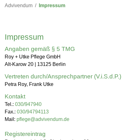
Advivendum
Impressum
Impressum
Angaben gemäß § 5 TMG
Roy + Utke Pfle­ge GmbH
Alt-Ka­row 20 | 13125 Ber­lin
Vertreten durch/Ansprechpartner (V.i.S.d.P.)
Petra Roy, Frank Utke
Kontakt
Tel.:
030/947940
Fax.:
030/94794113
Mail:
pflege@advivendum.de
Registereintrag