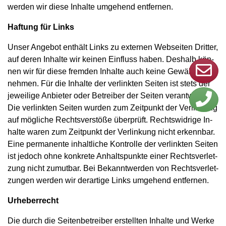
wer­den wir diese In­hal­te um­ge­hend ent­fer­nen.
Haf­tung für Links
Unser An­ge­bot ent­hält Links zu ex­ter­nen Web­sei­ten Drit­ter,
auf deren In­hal­te wir kei­nen Ein­fluss haben. Des­halb kön­
nen wir für diese frem­den In­hal­te auch keine Ge­währ über­
neh­men. Für die In­hal­te der ver­link­ten Sei­ten ist stets der
je­wei­li­ge An­bie­ter oder Be­trei­ber der Sei­ten ver­ant­wort­lich.
Die ver­link­ten Sei­ten wur­den zum Zeit­punkt der Ver­lin­kung
auf mög­li­che Rechts­ver­stö­ße über­prüft. Rechts­wid­ri­ge In­
hal­te waren zum Zeit­punkt der Ver­lin­kung nicht er­kenn­bar.
Eine per­ma­nen­te in­halt­li­che Kon­trol­le der ver­link­ten Sei­ten
ist je­doch ohne kon­kre­te An­halts­punk­te einer Rechts­ver­let­
zung nicht zu­mut­bar. Bei Be­kannt­wer­den von Rechts­ver­let­
zun­gen wer­den wir der­ar­ti­ge Links um­ge­hend ent­fer­nen.
Ur­he­ber­recht
Die durch die Sei­ten­be­trei­ber er­stell­ten In­hal­te und Werke