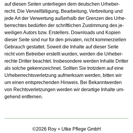
auf die­sen Sei­ten un­ter­lie­gen dem deut­schen Ur­he­ber­
recht. Die Ver­viel­fäl­ti­gung, Be­ar­bei­tung, Ver­brei­tung und
jede Art der Ver­wer­tung au­ßer­halb der Gren­zen des Ur­he­
ber­rech­tes be­dür­fen der schrift­li­chen Zu­stim­mung des je­
wei­li­gen Au­tors bzw. Er­stel­lers. Down­loads und Ko­pi­en
die­ser Seite sind nur für den pri­va­ten, nicht kom­mer­zi­el­len
Ge­brauch ge­stat­tet. So­weit die In­hal­te auf die­ser Seite
nicht vom Be­trei­ber er­stellt wur­den, wer­den die Ur­he­ber­
rech­te Drit­ter be­ach­tet. Ins­be­son­de­re wer­den In­hal­te Drit­ter
als sol­che ge­kenn­zeich­net. Soll­ten Sie trotz­dem auf eine
Ur­he­ber­rechts­ver­let­zung auf­merk­sam wer­den, bit­ten wir
um einen ent­spre­chen­den Hin­weis. Bei Be­kannt­wer­den
von Rechts­ver­let­zun­gen wer­den wir der­ar­ti­ge In­hal­te um­
ge­hend ent­fer­nen.
©2026 Roy + Utke Pflege GmbH