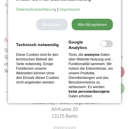
Advivendum
Karriere
Datenschutzerklärung
|
Impressum
Stellenangebot: Initiativbewerbung
Bestätigen
Alle Akzeptieren
Nichts gefunden?
Google
Technisch notwendig
Analytics
Sie haben nicht die richtige Stelle gefunden? Bewerben
Diese Cookies sind für den
Tools, die
anonyme
Daten
Sie sich gerne Initiativ bei uns und wir überprüfen unseren
technischen Betrieb der
über Website-Nutzung und -
internen Bedarf. Vielleicht heißt es dann schon bald:
Seite notwendig. Einige
Funktionalität sammeln. Wir
Funktionen unserer
nutzen die Erkenntnisse, um
Willkommen im Team. Wir freuen uns auf Sie.
Webseiten können ohne
unsere Produkte,
den Einsatz dieser Cookies
Dienstleistungen und das
nicht angeboten werden.
Benutzererlebnis zu
verbessern. Es werden
keine personenbezogene
Daten erhoben.
©2026 Roy + Utke Pflege GmbH
Alt-Karow 20
Youtube Videos
13125 Berlin
Auf dieser Webseite nutzen wir das Angebot von Youtube.
Impressum